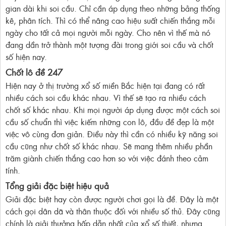
gian dài khi soi cầu. Chỉ cần áp dụng theo những bảng thống
kê, phân tích. Thì có thể nâng cao hiệu suất chiến thắng mỗi
ngày cho tất cả mọi người mỗi ngày. Cho nên vì thế mà nó
đang dần trở thành một tượng đài trong giới soi cầu và chốt
số hiện nay.
Chốt lô đề 247
Hiện nay ở thị trường xổ số miền Bắc hiện tại đang có rất
nhiều cách soi cầu khác nhau. Vì thế sẽ tạo ra nhiều cách
chốt số khác nhau. Khi mọi người áp dụng được một cách soi
cầu số chuẩn thì việc kiếm những con lô, đầu đề đẹp là một
việc vô cùng đơn giản. Điều này thì cần có nhiều kỹ năng soi
cầu cũng như chốt số khác nhau. Sẽ mang thêm nhiều phần
trăm giành chiến thắng cao hơn so với việc đánh theo cảm
tính.
Tổng giải đặc biệt hiệu quả
Giải đặc biệt hay còn được người chơi gọi là đề. Đây là một
cách gọi dân dã và thân thuộc đối với nhiều số thủ. Đây cũng
chính là giải thưởng hấp dẫn nhất của xổ số thiết, nhưng