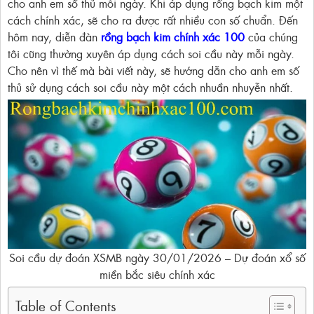
cho anh em số thủ mỗi ngày. Khi áp dụng rồng bạch kim một
cách chính xác, sẽ cho ra được rất nhiều con số chuẩn. Đến
hôm nay, diễn đàn
rồng bạch kim chính xác 100
của chúng
tôi cũng thường xuyên áp dụng cách soi cầu này mỗi ngày.
Cho nên vì thế mà bài viết này, sẽ hướng dẫn cho anh em số
thủ sử dụng cách soi cầu này một cách nhuần nhuyễn nhất.
Soi cầu dự đoán XSMB ngày 30/01/2026 – Dự đoán xổ số
miền bắc siêu chính xác
Table of Contents