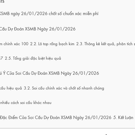
ts
 XSMB ngày 26/01/2026 chốt số chuẩn xác miễn phí
i Cầu Dự Đoán XSMB Ngày 26/01/2026
m chính xác 100
Lô top rồng bạch kim
Thông kê kết quả, phân tích s
47
Tổng giải đặc biệt hiệu quả
hú Ý Của Soi Cầu Dự Đoán XSMB Ngày 26/01/2026
cầu hiệu quả
Soi cầu chính xác và chốt số nhanh chóng
c nhiều cách soi cầu khác nhau
 Đặc Điểm Của Soi Cầu Dự Đoán XSMB Ngày 26/01/2026
Kết Luận