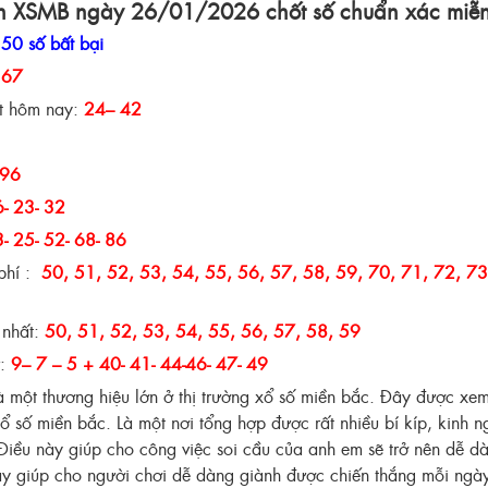
n XSMB ngày 26/01/2026 chốt số chuẩn xác miễn
50 số bất bại
:
67
ất hôm nay:
24– 42
 96
6- 23- 32
- 25- 52- 68- 86
hí :
50, 51, 52, 53, 54, 55, 56, 57, 58, 59, 70, 71, 72, 73
 nhất:
50, 51, 52, 53, 54, 55, 56, 57, 58, 59
:
9– 7 – 5 + 40- 41- 44-46- 47- 49
 một thương hiệu lớn ở thị trường xổ số miền bắc. Đây được xe
xổ số miền bắc. Là một nơi tổng hợp được rất nhiều bí kíp, kinh n
Điều này giúp cho công việc soi cầu của anh em sẽ trở nên dễ d
ày giúp cho người chơi dễ dàng giành được chiến thắng mỗi ngà