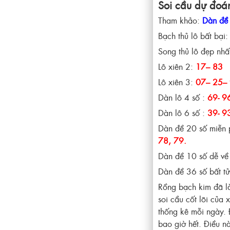
Soi cầu dự đoá
Tham khảo:
Dàn đề 
Bạch thủ lô bất bại
Song thủ lô đẹp nh
Lô xiên 2:
17– 83
Lô xiên 3:
07– 25–
Dàn lô 4 số :
69- 9
Dàn lô 6 số :
39- 93
Dàn đề 20 số miễn p
78, 79.
Dàn đề 10 số dễ về
Dàn đề 36 số bất tử
Rồng bạch kim đã là
soi cầu cốt lõi của 
thống kê mỗi ngày. 
bao giờ hết. Điều n