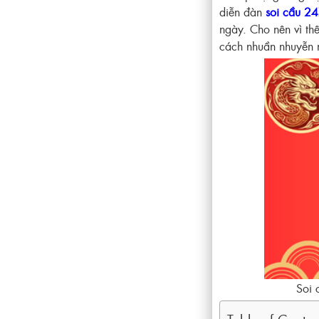
diễn đàn
soi cầu 2
ngày. Cho nên vì th
cách nhuần nhuyễn 
Soi 