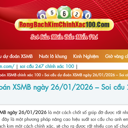
ầu dự đoán XSMB
Nuôi lô khung
Kinh Nghiệm
Giờ vàng c
vn.com/
|
soi cầu 247 chính xác 100
|
đoán XSMB chính xác 100
›
Soi cầu dự đoán XSMB ngày 26/01/2026 – Soi c
đoán XSMB ngày 26/01/2026 – Soi cầu 
XSMB ngày 26/01/2026
là một cách chốt số giúp đỡ được rất nh
, đây là một phương pháp nâng cao hiệu suất soi cầu cho anh em
ch kim một cách chính xác, sẽ cho ra được rất nhiều con số ch