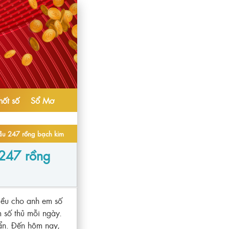
hốt số
Sổ Mơ
ầu 247 rồng bạch kim
247 rồng
iều cho anh em số
 số thủ mỗi ngày.
uẩn. Đến hôm nay,