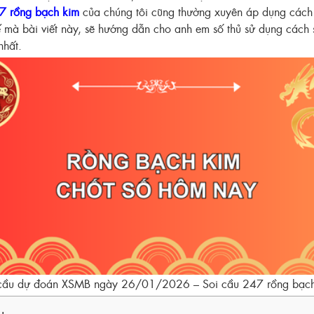
47 rồng bạch kim
của chúng tôi cũng thường xuyên áp dụng cách
ế mà bài viết này, sẽ hướng dẫn cho anh em số thủ sử dụng cách 
nhất.
cầu dự đoán XSMB ngày 26/01/2026 – Soi cầu 247 rồng bạch