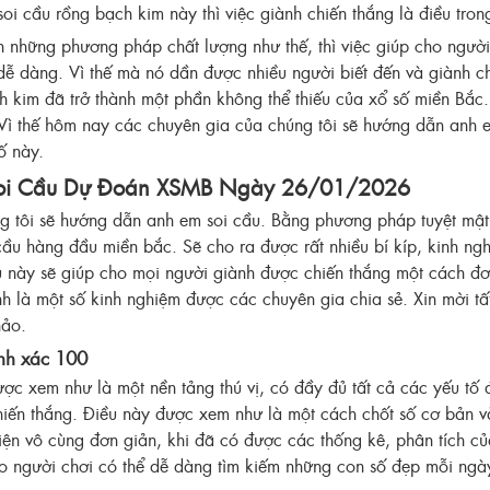
i cầu rồng bạch kim này thì việc giành chiến thắng là điều tron
h những phương pháp chất lượng như thế, thì việc giúp cho ngườ
 dễ dàng. Vì thế mà nó dần được nhiều người biết đến và giành 
h kim đã trở thành một phần không thể thiếu của xổ số miền Bắc.
 Vì thế hôm nay các chuyên gia của chúng tôi sẽ hướng dẫn anh e
ố này.
oi Cầu Dự Đoán XSMB Ngày 26/01/2026
 tôi sẽ hướng dẫn anh em soi cầu. Bằng phương pháp tuyệt mật
cầu hàng đầu miền bắc. Sẽ cho ra được rất nhiều bí kíp, kinh ng
 này sẽ giúp cho mọi người giành được chiến thắng một cách đơ
h là một số kinh nghiệm được các chuyên gia chia sẻ. Xin mời t
hảo.
nh xác 100
c xem như là một nền tảng thú vị, có đầy đủ tất cả các yếu tố 
iến thắng. Điều này được xem như là một cách chốt số cơ bản 
ện vô cùng đơn giản, khi đã có được các thống kê, phân tích c
ho người chơi có thể dễ dàng tìm kiếm những con số đẹp mỗi ngà