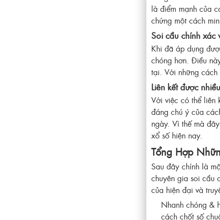
là điểm mạnh của cá
chứng một cách min
Soi cầu chính xác
Khi đã áp dụng được
chóng hơn. Điều này
tại. Với những cách
Liên kết được nhiề
Với việc có thể liên
đáng chú ý của cách
ngày. Vì thế mà đây
xổ số hiện nay.
Tổng Hợp Nhữn
Sau đây chính là mộ
chuyên gia soi cầu 
của hiện đại và truy
Nhanh chóng & h
cách chốt số chu