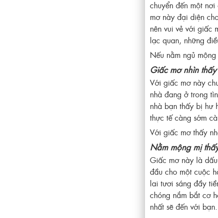
chuyển đến một nơi 
mơ này đại diện cho
nên vui vẻ với giấc 
lạc quan, những điề
Nếu nằm ngủ mộng t
Giấc mơ nhìn thấy
Với giấc mơ này chu
nhà đang ở trong tì
nhà bạn thấy bị hư 
thực tế càng sớm cà
Với giấc mơ thấy n
Nằm mộng mị thấ
Giấc mơ này là dấu 
đầu cho một cuộc h
lai tươi sáng đầy t
chóng nắm bắt cơ hộ
nhất sẽ đến với bạn.