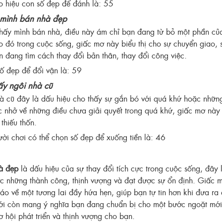
o hiệu con số đẹp để đánh là: 55
mình bán nhà đẹp
hấy mình bán nhà, điều này ám chỉ bạn đang từ bỏ một phần củ
 đó trong cuộc sống, giấc mơ này biểu thị cho sự chuyển giao, 
n đang tìm cách thay đổi bản thân, thay đổi công việc.
ố đẹp để đổi vận là: 59
y ngôi nhà cũ
à cũ đây là dấu hiệu cho thấy sự gắn bó với quá khứ hoặc nhữn
ắc nhở về những điều chưa giải quyết trong quá khứ, giấc mơ nà
thiếu thốn.
ời chơi có thể chọn số đẹp để xuống tiền là: 46
à đẹp
là dấu hiệu của sự thay đổi tích cực trong cuộc sống, đây 
ợc những thành công, thịnh vượng và đạt được sự ổn định. Giấc
o về một tương lai đầy hứa hẹn, giúp bạn tự tin hơn khi đưa ra 
ới còn mang ý nghĩa bạn đang chuẩn bị cho một bước ngoặt mới 
ơ hội phát triển và thịnh vượng cho bạn.