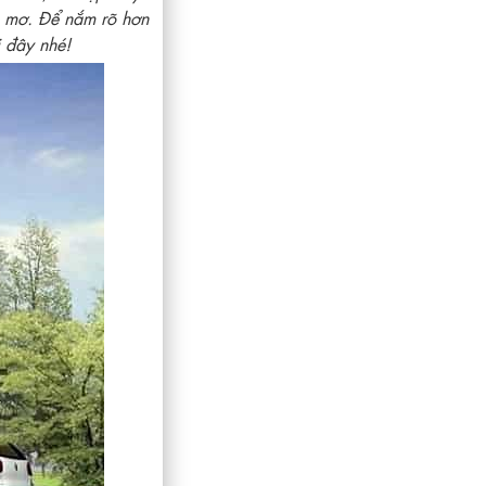
m mơ. Để nắm rõ hơn
i đây nhé!