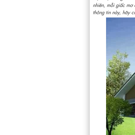
nhiên, mỗi giấc mơ
thông tin này, hãy 