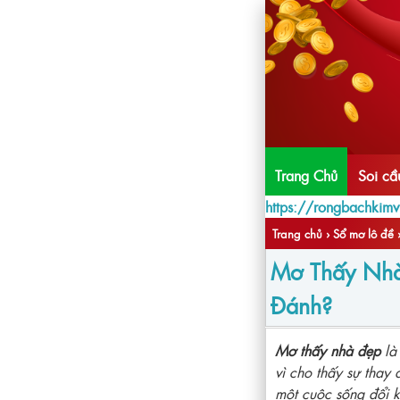
Trang Chủ
Soi c
https://rongbachkim
Trang chủ
›
Sổ mơ lô đề
Mơ Thấy Nhà
Đánh?
Mơ thấy nhà đẹp
là 
vì cho thấy sự thay
một cuộc sống đổi k