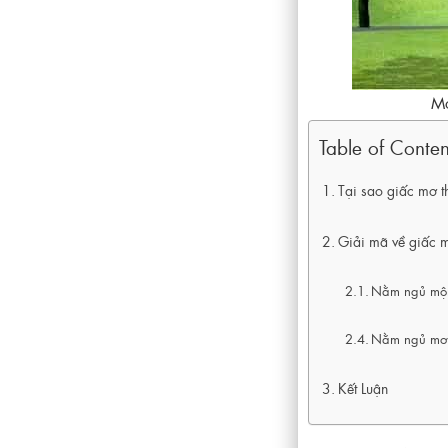
Mơ
Table of Conten
Tại sao giấc mơ t
Giải mã về giấc 
Nằm ngủ mộn
Nằm ngủ mơ 
Kết Luận