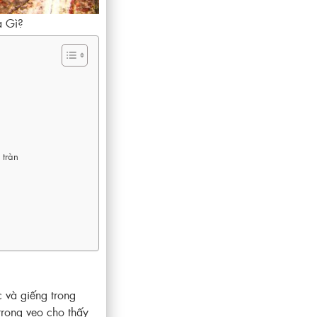
 Gì?
 tràn
 và giếng trong
trong veo cho thấy