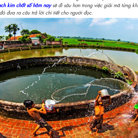
ạch kim chốt số hôm nay
sẽ đi sâu hơn trong việc giải mã từng k
ó đưa ra câu trả lời chi tiết cho người đọc.