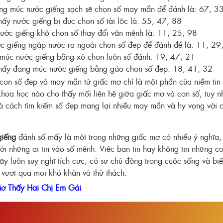
ng múc nước giếng
sạch sẽ chọn số may mắn để đánh là: 67, 3
y nước giếng bị đục chọn số tài lộc là: 55, 47, 88
ước giếng khô chọn số thay đổi vận mệnh là: 11, 25, 98
c giếng ngập nước ra ngoài chọn số đẹp để đánh đề là: 11, 2
múc nước giếng bằng xô chọn luôn số đánh: 19, 47, 21
ấy đang múc nước giếng bằng gáo chọn số đẹp: 18, 41, 32
con số đẹp và may mắn từ giấc mơ chỉ là một phần của niềm tin v
khoa học nào cho thấy mối liên hệ giữa giấc mơ và con số, tuy nh
là cách tìm kiếm số đẹp mang lại nhiều may mắn và hy vọng với
giếng
đánh số mấy là một trong những giấc mơ có nhiều ý nghĩa, 
với những ai tin vào số mệnh. Việc bạn tin hay không tin những c
ãy luôn suy nghĩ tích cực, có sự chủ động trong cuộc sống và biế
ể vượt qua mọi khó khăn và thử thách.
ơ Thấy Hai Chị Em Gái