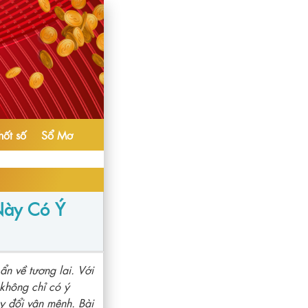
hốt số
Sổ Mơ
Này Có Ý
n về tương lai. Với
không chỉ có ý
y đổi vận mệnh. Bài