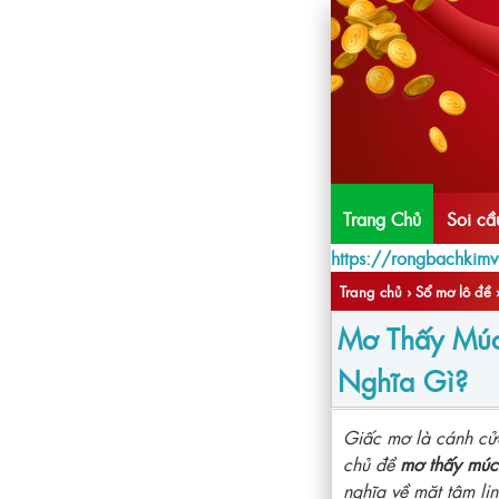
Trang Chủ
Soi c
https://rongbachkim
Trang chủ
›
Sổ mơ lô đề
Mơ Thấy Mú
Nghĩa Gì?
Giấc mơ là cánh cửa
chủ đề
mơ thấy múc
nghĩa về mặt tâm li