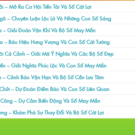
 – Mở Ra Cơ Hội Tiền Tài Và Số Cát Lợi
gô – Chuyên Luận Lộc Lá Và Những Con Số Sáng
a – Giải Đoán Vận Khí Và Bộ Số May Mắn
a – Báo Hiệu Hưng Vượng Và Con Số Cát Tường
i Cá Cảnh – Giải Mã Ý Nghĩa Và Các Bộ Số Đẹp
ền – Giải Nghĩa Phúc Lộc Và Con Số May Mắn
m – Cảnh Báo Vận Hạn Và Bộ Số Cần Lưu Tâm
Chửi – Dự Đoán Điềm Báo Và Con Số Liên Quan
n Công – Dự Cảm Biến Động Và Số May Mắn
ơng – Khám Phá Sự Thay Đổi Và Bộ Số Cát Lợi