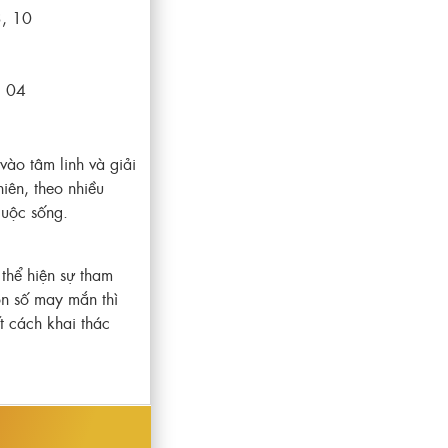
3, 10
9, 04
ào tâm linh và giải
iên, theo nhiều
 cuộc sống.
thể hiện sự tham
on số may mắn thì
t cách khai thác