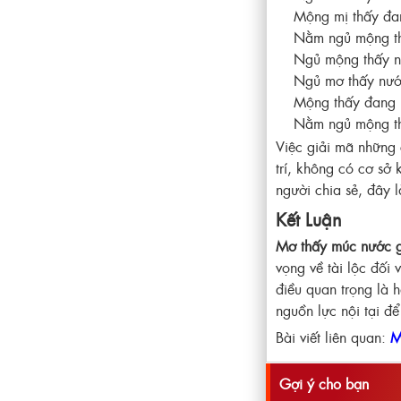
Mộng mị thấy đa
Nằm ngủ mộng thấ
Ngủ mộng thấy n
Ngủ mơ thấy nướ
Mộng thấy đang 
Nằm ngủ mộng th
Việc giải mã những 
trí, không có cơ sở 
người chia sẻ, đây 
Kết Luận
Mơ thấy múc nước 
vọng về tài lộc đối 
điều quan trọng là h
nguồn lực nội tại đ
Bài viết liên quan:
M
Gợi ý cho bạn