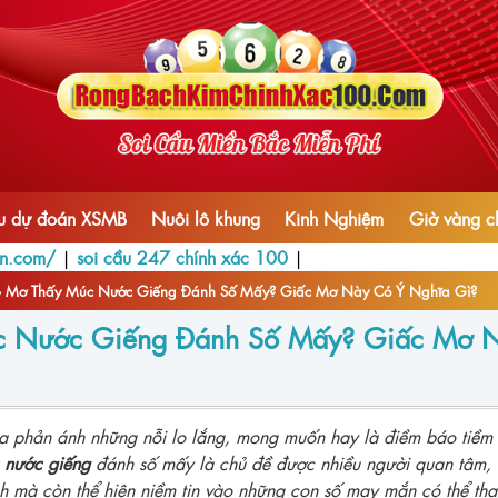
ầu dự đoán XSMB
Nuôi lô khung
Kinh Nghiệm
Giờ vàng c
vn.com/
|
soi cầu 247 chính xác 100
|
›
Mơ Thấy Múc Nước Giếng Đánh Số Mấy? Giấc Mơ Này Có Ý Nghĩa Gì?
c Nước Giếng Đánh Số Mấy? Giấc Mơ 
 phản ánh những nỗi lo lắng, mong muốn hay là điềm báo tiềm ẩ
 nước giếng
đánh số mấy là chủ đề được nhiều người quan tâm, 
nh mà còn thể hiện niềm tin vào những con số may mắn có thể tha