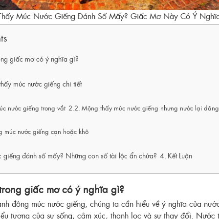
Thấy Múc Nước Giếng Đánh Số Mấy? Giấc Mơ Này Có Ý Nghĩa
ts
ng giấc mơ có ý nghĩa gì?
hấy múc nước giếng chi tiết
c nước giếng trong vắt
Mộng thấy múc nước giếng nhưng nước lại dâng
g múc nước giếng cạn hoặc khô
 giếng đánh số mấy? Những con số tài lộc ẩn chứa?
Kết Luận
trong giấc mơ có ý nghĩa gì?
ành động múc nước giếng, chúng ta cần hiểu về ý nghĩa của nước
ểu tượng của sự sống, cảm xúc, thanh lọc và sự thay đổi. Nước 