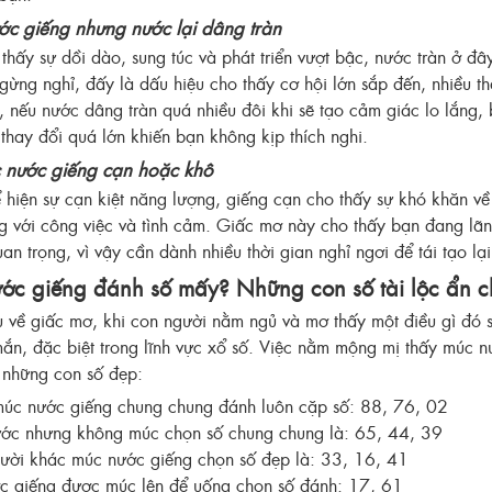
c giếng nhưng nước lại dâng tràn
thấy sự dồi dào, sung túc và phát triển vượt bậc, nước tràn ở đâ
gừng nghỉ, đấy là dấu hiệu cho thấy cơ hội lớn sắp đến, nhiều t
, nếu nước dâng tràn quá nhiều đôi khi sẽ tạo cảm giác lo lắng, 
thay đổi quá lớn khiến bạn không kịp thích nghi.
 nước giếng cạn hoặc khô
 hiện sự cạn kiệt năng lượng, giếng cạn cho thấy sự khó khăn về 
ng với công việc và tình cảm. Giấc mơ này cho thấy bạn đang lãng
an trọng, vì vậy cần dành nhiều thời gian nghỉ ngơi để tái tạo l
ớc giếng đánh số mấy? Những con số tài lộc ẩn 
 về giấc mơ, khi con người nằm ngủ và mơ thấy một điều gì đó sẽ
n, đặc biệt trong lĩnh vực xổ số. Việc nằm mộng mị thấy múc n
i những con số đẹp:
úc nước giếng chung chung đánh luôn cặp số: 88, 76, 02
ước nhưng không múc chọn số chung chung là: 65, 44, 39
ười khác múc nước giếng chọn số đẹp là: 33, 16, 41
c giếng được múc lên để uống chọn số đánh: 17, 61