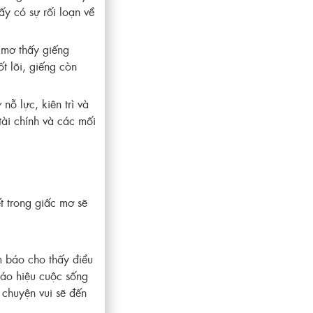
ấy có sự rối loạn về
m mơ thấy giếng
t lõi, giếng còn
nỗ lực, kiên trì và
tài chính và các mối
ết trong giấc mơ sẽ
m báo cho thấy điều
báo hiệu cuộc sống
 chuyện vui sẽ đến