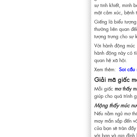
sự tinh khiết, minh 
mặt cảm xúc, bệnh 
Giếng là biểu tượng
thường liên quan đế
tượng trưng cho sự 
Với hành động múc n
hành động này có tín
quan hệ xã hội.
Xem thêm:
Soi cầu 
Giải mã giấc mơ
Mỗi giấc
mơ thấy m
giúp cho quá trình 
Mộng thấy múc nướ
Nếu nằm ngủ mơ thấy
may mắn sắp đến với
của bạn sẽ tràn đầy
với bạn và gia đình