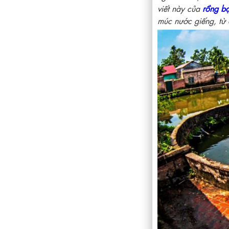
viết này của
rồng b
múc nước giếng, từ đ