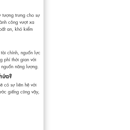
y tượng trưng cho sự
hành công vượt xa
bất an, khó kiểm
tài chính, nguồn lực
 phí thời gian với
ại nguồn năng lượng.
chứa?
 có sự liên hệ với
ước giếng cũng vậy,