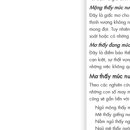
Mộng thấy múc nướ
Đây là giấc mơ cho 
thịnh vượng không n
mong đợi. Tuy nhiên
soát hoặc có những 
Mơ thấy đang múc
Đây là điềm báo thể
cạn kiệt, sự thất vọ
những việc không qu
Mơ thấy múc nư
Theo các nghiên cứu
những con số may mắ
cũng sẽ gắn liền vớ
Ngủ mộng thấy m
Mê thấy giếng n
Nằm ngủ thấy ng
Ngủ mê thấy nướ