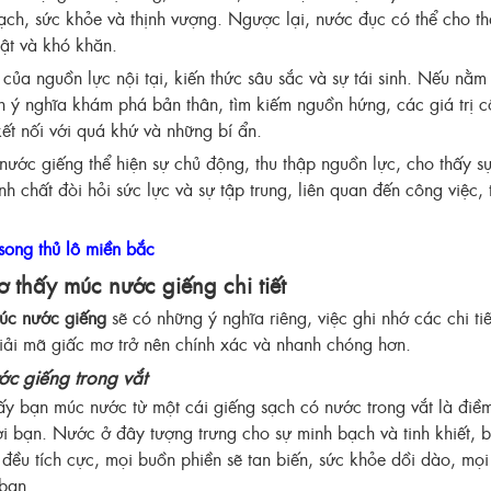
bạch, sức khỏe và thịnh vượng. Ngược lại, nước đục có thể cho th
tật và khó khăn.
 của nguồn lực nội tại, kiến thức sâu sắc và sự tái sinh. Nếu nằ
n ý nghĩa khám phá bản thân, tìm kiếm nguồn hứng, các giá trị cố
kết nối với quá khứ và những bí ẩn.
ước giếng thể hiện sự chủ động, thu thập nguồn lực, cho thấy sự 
h chất đòi hỏi sức lực và sự tập trung, liên quan đến công việc, 
song thủ lô miền bắc
 thấy múc nước giếng chi tiết
úc nước giếng
sẽ có những ý nghĩa riêng, việc ghi nhớ các chi ti
giải mã giấc mơ trở nên chính xác và nhanh chóng hơn.
c giếng trong vắt
 bạn múc nước từ một cái giếng sạch có nước trong vắt là điề
 bạn. Nước ở đây tượng trưng cho sự minh bạch và tinh khiết, 
 đều tích cực, mọi buồn phiền sẽ tan biến, sức khỏe dồi dào, mọi
 bạn.