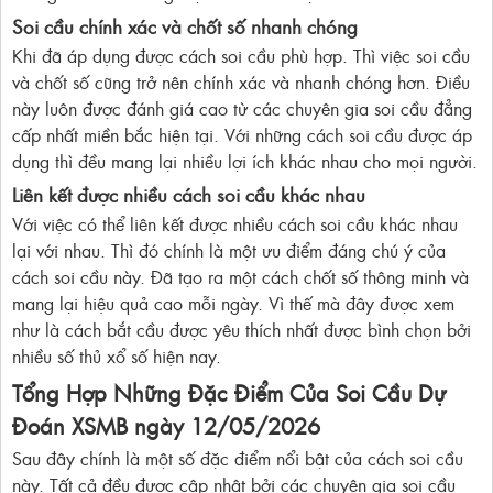
Soi cầu chính xác và chốt số nhanh chóng
Khi đã áp dụng được cách soi cầu phù hợp. Thì việc soi cầu
và chốt số cũng trở nên chính xác và nhanh chóng hơn. Điều
này luôn được đánh giá cao từ các chuyên gia soi cầu đẳng
cấp nhất miền bắc hiện tại. Với những cách soi cầu được áp
dụng thì đều mang lại nhiều lợi ích khác nhau cho mọi người.
Liên kết được nhiều cách soi cầu khác nhau
Với việc có thể liên kết được nhiều cách soi cầu khác nhau
lại với nhau. Thì đó chính là một ưu điểm đáng chú ý của
cách soi cầu này. Đã tạo ra một cách chốt số thông minh và
mang lại hiệu quả cao mỗi ngày. Vì thế mà đây được xem
như là cách bắt cầu được yêu thích nhất được bình chọn bởi
nhiều số thủ xổ số hiện nay.
Tổng Hợp Những Đặc Điểm Của Soi Cầu Dự
Đoán XSMB ngày 12/05/2026
Sau đây chính là một số đặc điểm nổi bật của cách soi cầu
này. Tất cả đều được cập nhật bởi các chuyên gia soi cầu