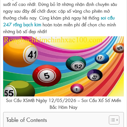
suất nổ cao nhất. Đừng bỏ lỡ những nhận định chuyên sâu
ngay sau đây để chốt được cặp số vàng cho phiên mở
thưởng chiều nay. Cùng khám phá ngay hệ thống
soi cầu
247 rồng bạch kim
hoàn toàn miễn phí để chọn cho mình
những bộ số đẹp nhất!
Soi Cầu XSMB Ngày 12/05/2026 – Soi Cầu Xổ Số Miền
Bắc Hôm Nay
Table of Contents