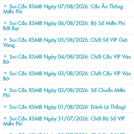
Soi Cầu XSMB Ngày 07/08/2026: Cầu Ăn Thông
Miễn Phí
Soi Cầu XSMB Ngày 06/08/2026: Bộ Số Miễn Phí
Bất Bại
Soi Cầu XSMB Ngày 05/08/2026: Chốt Số VIP Giờ
Vàng
Soi Cầu XSMB Ngày 04/08/2026: Chốt Cầu VIP Vào
Bờ
Soi Cầu XSMB Ngày 03/08/2026: Chốt Cầu VIP Vào
Bờ
Soi Cầu XSMB Ngày 02/08/2026: Số Chuẩn Miễn
Phí
Soi Cầu XSMB Ngày 01/08/2026: Đánh Là Thắng!
Soi Cầu XSMB Ngày 31/07/2026: Chốt Bộ Số VIP
Miễn Phí