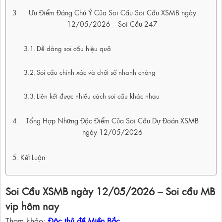
Ưu Điểm Đáng Chú Ý Của Soi Cầu Soi Cầu XSMB ngày
12/05/2026 – Soi Cầu 247
Dễ dàng soi cầu hiệu quả
Soi cầu chính xác và chốt số nhanh chóng
Liên kết được nhiều cách soi cầu khác nhau
Tổng Hợp Những Đặc Điểm Của Soi Cầu Dự Đoán XSMB
ngày 12/05/2026
Kết Luận
Soi Cầu XSMB ngày 12/05/2026 – Soi cầu MB
vip hôm nay
Tham khảo:
Độc thủ đề Miền Bắc