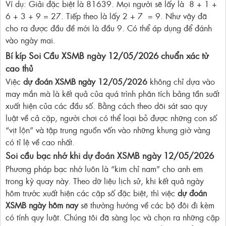
Ví dụ
: Giải đặc biệt là 81639. Mọi người sẽ lấy là 8 + 1 +
6 + 3 + 9 = 27. Tiếp theo là lấy 2 + 7 = 9. Như vậy đã
cho ra được đầu đề mới là đầu 9. Có thể áp dụng để đánh
vào ngày mai.
Bí kíp Soi Cầu XSMB ngày 12/05/2026 chuẩn xác từ
cao thủ
Việc
dự đoán XSMB ngày 12/05/2026
không chỉ dựa vào
may mắn mà là kết quả của quá trình phân tích bảng tần suất
xuất hiện của các đầu số. Bằng cách theo dõi sát sao quy
luật về cả cặp, người chơi có thể loại bỏ được những con số
“vịt lộn” và tập trung nguồn vốn vào những khung giờ vàng
có tỉ lệ về cao nhất.
Soi cầu bạc nhớ khi dự đoán XSMB ngày 12
/05/2026
Phương pháp bạc nhớ luôn là “kim chỉ nam” cho anh em
trong kỳ quay này. Theo dữ liệu lịch sử, khi kết quả ngày
hôm trước xuất hiện các cặp số đặc biệt, thì việc
dự đoán
XSMB ngày hôm nay
sẽ thường hướng về các bộ đôi đi kèm
có tính quy luật. Chúng tôi đã sàng lọc và chọn ra những cặp