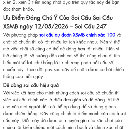
xiên 2, xiên 3 tiềm năng nhất dựa trên quy tắc này để bạn
đọc tham khảo.
Ưu Điểm Đáng Chú Ý Của Soi Cầu Soi Cầu
XSMB ngày 12/05/2026 – Soi Cầu 247
Với phương pháp
soi cầu dự đoán XSMB chính xác 100
và
chốt số chuẩn thì có rất nhiều lợi ích khác nhau. Nên vì thế
mà việc chốt số cũng có thể dễ dàng hơn rất nhiều. Nên vì
thế chúng tôi sẽ hướng dẫn anh em số thủ cùng nhau đi tìm
hiểu một số lợi ích khổng lồ từ phương pháp bắt cầu số
chuẩn này. Theo dõi gay sau đây để nhận được cơ hội chiến
thắng cao mỗi ngày.
Dễ dàng soi cầu hiệu quả
Với việc kết hợp cho mình những cách soi cầu số chuẩn thì
việc soi cầu chính xác là điều đơn giản và dễ dàng. Vì thế
cho nên mọi người đều có thể áp dụng để sử dụng giành
được chiến thắng. Đây cũng chính là điểm mạnh của cách soi
cầu này. Điều này đã được ác chuyên gia của sân chơi của
chúng tôi kiểm chứng một cách minh bạch và chính xác nhất.