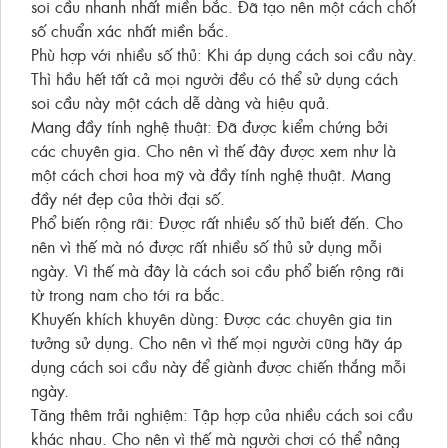
soi cầu nhanh nhất miền bắc. Đã tạo nên một cách chốt
số chuẩn xác nhất miền bắc.
Phù hợp với nhiều số thủ
: Khi áp dụng cách soi cầu này.
Thì hầu hết tất cả mọi người đều có thể sử dụng cách
soi cầu này một cách dễ dàng và hiệu quả.
Mang đầy tính nghệ thuật
: Đã được kiểm chứng bởi
các chuyên gia. Cho nên vì thế đây được xem như là
một cách chơi hoa mỹ và đầy tính nghệ thuật. Mang
đầy nét đẹp của thời đại số.
Phổ biến rộng rãi
: Được rất nhiều số thủ biết đến. Cho
nên vì thế mà nó được rất nhiều số thủ sử dụng mỗi
ngày. Vì thế mà đây là cách soi cầu phổ biến rộng rãi
từ trong nam cho tới ra bắc.
Khuyến khích khuyên dùng
: Được các chuyên gia tin
tưởng sử dụng. Cho nên vì thế mọi người cũng hãy áp
dụng cách soi cầu này để giành được chiến thắng mỗi
ngày.
Tăng thêm trải nghiệm
: Tập hợp của nhiều cách soi cầu
khác nhau. Cho nên vì thế mà người chơi có thể nâng