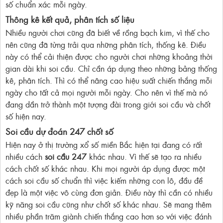
số chuẩn xác mỗi ngày.
Thông kê kết quả, phân tích số liệu
Nhiều người chơi cũng đã biết về rồng bạch kim, vì thế cho
nên cũng đã từng trải qua những phân tích, thống kê. Điều
này có thể cải thiện được cho người chơi những khoảng thời
gian dài khi soi cầu. Chỉ cần áp dụng theo những bảng thống
kê, phân tích. Thì có thể nâng cao hiệu suất chiến thắng mỗi
ngày cho tất cả mọi người mỗi ngày. Cho nên vì thế mà nó
đang dần trở thành một tượng đài trong giới soi cầu và chốt
số hiện nay.
Soi cầu dự đoán 247 chốt số
Hiện nay ở thị trường xổ số miền Bắc hiện tại đang có rất
nhiều cách
soi cầu 247
khác nhau. Vì thế sẽ tạo ra nhiều
cách chốt số khác nhau. Khi mọi người áp dụng được một
cách soi cầu số chuẩn thì việc kiếm những con lô, đầu đề
đẹp là một việc vô cùng đơn giản. Điều này thì cần có nhiều
kỹ năng soi cầu cũng như chốt số khác nhau. Sẽ mang thêm
nhiều phần trăm giành chiến thắng cao hơn so với việc đánh