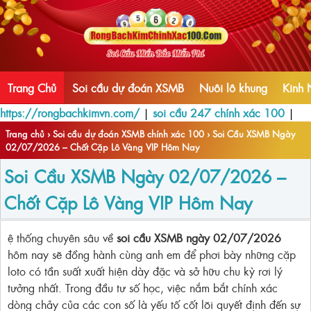
Trang Chủ
Soi cầu dự đoán XSMB
Nuôi lô khung
Kinh 
https://rongbachkimvn.com/
|
soi cầu 247 chính xác 100
|
Trang chủ
›
Soi cầu dự đoán XSMB chính xác 100
›
Soi Cầu XSMB Ngày
02/07/2026 – Chốt Cặp Lô Vàng VIP Hôm Nay
Soi Cầu XSMB Ngày 02/07/2026 –
Chốt Cặp Lô Vàng VIP Hôm Nay
ệ thống chuyên sâu về
soi cầu XSMB ngày 02/07/2026
hôm nay sẽ đồng hành cùng anh em để phơi bày những cặp
loto có tần suất xuất hiện dày đặc và sở hữu chu kỳ rơi lý
tưởng nhất. Trong đầu tư số học, việc nắm bắt chính xác
dòng chảy của các con số là yếu tố cốt lõi quyết định đến sự