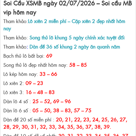
Soi Cầu XSMB ngày 02/07/2026 – Soi cầu MB
vip hôm nay
Tham khảo:
Lô xiên 2 miễn phí – Cặp xiên 2 đẹp nhất hôm
nay
Tham khảo:
Song thủ lô khung 5 ngày chính xác tuyệt đối
Tham khảo
:
Dàn đề 36 số khung 2 ngày ăn quanh năm
Bạch thủ lô bất bại:
69
Song thủ lô đẹp nhất hôm nay:
58 – 85
Lô kép hôm nay:
33 – 66
Lô xiên 2:
09 – 23
Lô xiên 3:
16 – 48 – 83
Dàn lô 4 số :
25 – 52, 69 – 96
Dàn lô 6 số :
05 – 50, 38 – 83, 57 – 75
Dàn đề 20 số miễn phí :
20, 21, 22, 23, 24, 25, 26, 27,
28, 29, 30, 31, 32, 33, 34, 35, 36, 37, 38, 39.
Dàn đề 10 số dễ về nhất:
30, 31, 32, 33, 34, 35, 36, 37,