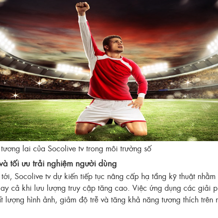
tương lai của Socolive tv trong môi trường số
à tối ưu trải nghiệm người dùng
 tới, Socolive tv dự kiến tiếp tục nâng cấp hạ tầng kỹ thuật nhằ
ngay cả khi lưu lượng truy cập tăng cao. Việc ứng dụng các giải
ất lượng hình ảnh, giảm độ trễ và tăng khả năng tương thích trên n