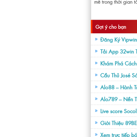
mẽ trong thời gian tớ
Gợi ý cho bạn
Đăng Ký Vipwin
Tải App 32win 
Khám Phá Cách 
Cầu Thủ José S
Alo88 – Hành Tr
Alo789 – Nền 
Live score Socol
Giới Thiệu 89B
Xem trực tiếp b