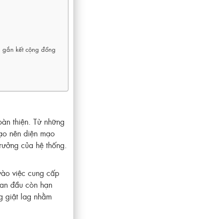
, gắn kết cộng đồng
oàn thiện. Từ những
tạo nên diện mạo
rưởng của hệ thống.
 vào việc cung cấp
ban đầu còn hạn
ng giật lag nhằm