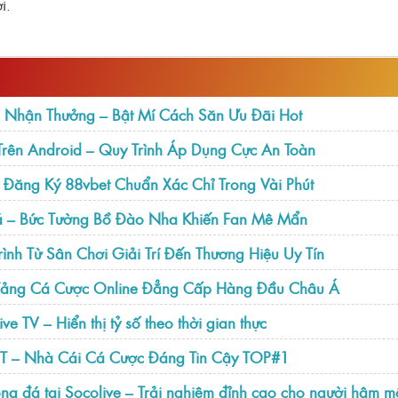
i.
 Nhận Thưởng – Bật Mí Cách Săn Ưu Đãi Hot
Trên Android – Quy Trình Áp Dụng Cực An Toàn
Đăng Ký 88vbet Chuẩn Xác Chỉ Trong Vài Phút
á – Bức Tường Bồ Đào Nha Khiến Fan Mê Mẩn
ình Từ Sân Chơi Giải Trí Đến Thương Hiệu Uy Tín
Tảng Cá Cược Online Đẳng Cấp Hàng Đầu Châu Á
ive TV – Hiển thị tỷ số theo thời gian thực
ET – Nhà Cái Cá Cược Đáng Tin Cậy TOP#1
óng đá tại Socolive – Trải nghiệm đỉnh cao cho người hâm m