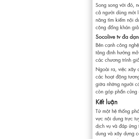
Song song với đó, n
cả người dùng mới l
năng tìm kiếm nội d
cộng đồng khán giả
Socolive tv đa dạ
Bên cạnh công nghệ,
tảng định hướng mở
các chương trình giả
Ngoài ra, việc xây 
các hoạt động tương
giữa những người có
còn góp phần củng c
Kết luận
Từ một hệ thống phá
vực nội dung trực tu
dịch vụ và đáp ứng 
dung và xây dựng cộ