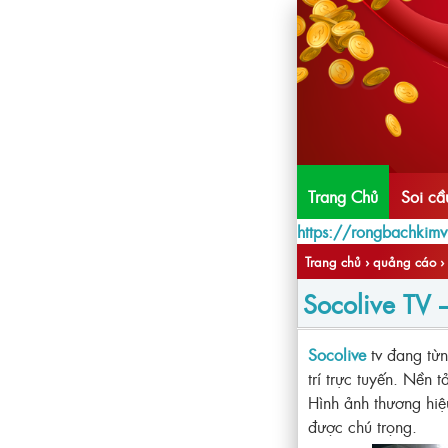
Trang Chủ
Soi c
https://rongbachkim
Trang chủ
›
quảng cáo
›
Socolive TV 
Socolive
tv đang từn
trí trực tuyến. Nền 
Hình ảnh thương hiệ
được chú trọng.