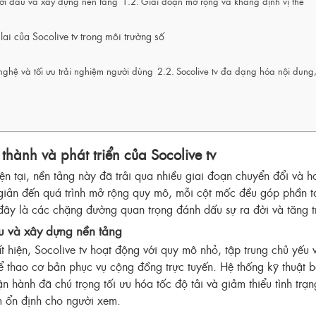
ởi đầu và xây dựng nền tảng
Giai đoạn mở rộng và khẳng định vị thế
lai của Socolive tv trong môi trường số
nghệ và tối ưu trải nghiệm người dùng
Socolive tv đa dạng hóa nội dung
thành và phát triển của Socolive tv
ện tại, nền tảng này đã trải qua nhiều giai đoạn chuyển đổi và h
giản đến quá trình mở rộng quy mô, mỗi cột mốc đều góp phần 
ây là các chặng đường quan trọng đánh dấu sự ra đời và tăng t
u và xây dựng nền tảng
t hiện, Socolive tv hoạt động với quy mô nhỏ, tập trung chủ yếu
ể thao cơ bản phục vụ cộng đồng trực tuyến. Hệ thống kỹ thuật 
n hành đã chú trọng tối ưu hóa tốc độ tải và giảm thiểu tình trạ
m ổn định cho người xem.