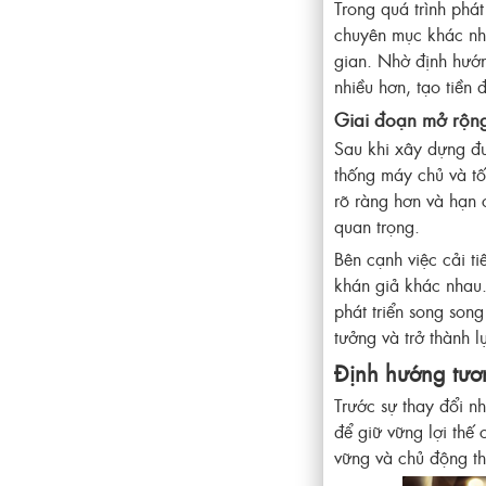
Trong quá trình phá
chuyên mục khác nha
gian. Nhờ định hướn
nhiều hơn, tạo tiền
Giai đoạn mở rộng
Sau khi xây dựng đư
thống máy chủ và tố
rõ ràng hơn và hạn c
quan trọng.
Bên cạnh việc cải t
khán giả khác nhau.
phát triển song son
tưởng và trở thành l
Định hướng tươn
Trước sự thay đổi n
để giữ vững lợi thế
vững và chủ động th