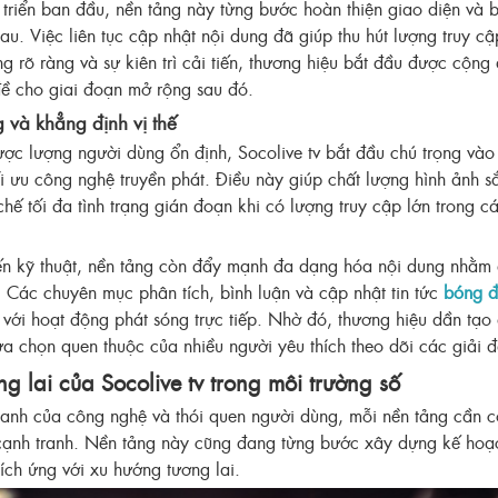
t triển ban đầu, nền tảng này từng bước hoàn thiện giao diện và 
u. Việc liên tục cập nhật nội dung đã giúp thu hút lượng truy cậ
g rõ ràng và sự kiên trì cải tiến, thương hiệu bắt đầu được cộn
 đề cho giai đoạn mở rộng sau đó.
 và khẳng định vị thế
ợc lượng người dùng ổn định, Socolive tv bắt đầu chú trọng vào
i ưu công nghệ truyền phát. Điều này giúp chất lượng hình ảnh s
hế tối đa tình trạng gián đoạn khi có lượng truy cập lớn trong cá
iến kỹ thuật, nền tảng còn đẩy mạnh đa dạng hóa nội dung nhằ
 Các chuyên mục phân tích, bình luận và cập nhật tin tức
bóng đ
g với hoạt động phát sóng trực tiếp. Nhờ đó, thương hiệu dần tạo
ựa chọn quen thuộc của nhiều người yêu thích theo dõi các giải đ
g lai của Socolive tv trong môi trường số
hanh của công nghệ và thói quen người dùng, mỗi nền tảng cần c
 cạnh tranh. Nền tảng này cũng đang từng bước xây dựng kế hoạc
ích ứng với xu hướng tương lai.