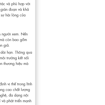
 tác và phù hợp với
 gián đoạn và khả
 sự hài lòng của
ân người xem. Nền
o mà còn bao gồm
án giả.
u dài hạn. Thông qua
môi trường kết nối
ện thương hiệu mà
nh vị thế trong lĩnh
nâng cao chất lượng
nghệ, đa dạng nội
 và phát triển mạnh