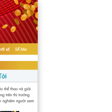
hốt số
Sổ Mơ
Tới
u thể thao và giải
g trên thị trường.
rải nghiệm người xem