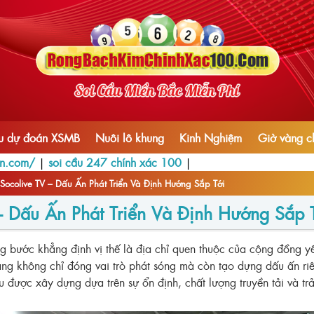
ầu dự đoán XSMB
Nuôi lô khung
Kinh Nghiệm
Giờ vàng c
vn.com/
|
soi cầu 247 chính xác 100
|
Socolive TV – Dấu Ấn Phát Triển Và Định Hướng Sắp Tới
– Dấu Ấn Phát Triển Và Định Hướng Sắp 
g bước khẳng định vị thế là địa chỉ quen thuộc của cộng đồng yê
tảng không chỉ đóng vai trò phát sóng mà còn tạo dựng dấu ấn riên
u được xây dựng dựa trên sự ổn định, chất lượng truyền tải và t