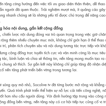
ền tảng cũng hướng đến việc tối ưu giao diện thân thiện, dễ thao
ẫn người đã quen thuộc. Trải nghiệm mượt mà, ít quảng cáo gây
ung nhanh chóng sẽ là những yếu tố được chú trọng để nâng cao
.
ng hóa nội dung, gắn kết cộng đồng
 chiến lược nội dung đóng vai trò quan trọng trong việc giữ ch
 rộng thêm nhiều chuyên mục mới, không chỉ giới hạn ở thể tha
i trí, phân tích chuyên sâu và nội dung tương tác trực tiếp với kh
dựng cộng đồng trực tuyến tích cực và văn minh cũng là mục tiê
 tác, bình luận và chia sẻ thông tin, nền tảng mong muốn tạo ra 
 chung sở thích. Sự gắn kết này không chỉ giúp tăng độ nhận di
ố nền tảng phát triển bền vững trong tương lai.
t sóng quy mô nhỏ, Socolive tv đã từng bước mở rộng và khẳng đị
yến. Quá trình phát triển thể hiện sự nỗ lực cải tiến công nghệ, 
tốt hơn nhu cầu người dùng. Với định hướng tập trung vào công 
ng đồng bền vững, nền tảng này có cơ hội tiếp tục củng cố vị trí