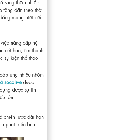
bổ sung thêm nhiều
p tăng dần theo thời
g đồng mạng biết đến
 việc nâng cấp hệ
ắc nét hơn, âm thanh
c sự kiện thể thao
m đáp ứng nhiều nhóm
á socolive
được
 dựng được sự tin
ấu lớn.
ó chiến lược dài hạn
h phát triển bền