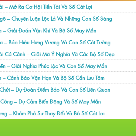
 – Mở Ra Cơ Hội Tiền Tài Và Số Cát Lợi
gô – Chuyên Luận Lộc Lá Và Những Con Số Sáng
a – Giải Đoán Vận Khí Và Bộ Số May Mắn
a – Báo Hiệu Hưng Vượng Và Con Số Cát Tường
i Cá Cảnh – Giải Mã Ý Nghĩa Và Các Bộ Số Đẹp
ền – Giải Nghĩa Phúc Lộc Và Con Số May Mắn
m – Cảnh Báo Vận Hạn Và Bộ Số Cần Lưu Tâm
Chửi – Dự Đoán Điềm Báo Và Con Số Liên Quan
n Công – Dự Cảm Biến Động Và Số May Mắn
ơng – Khám Phá Sự Thay Đổi Và Bộ Số Cát Lợi