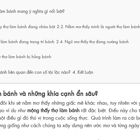
àm bánh mang ý nghĩa gì nổi bật?
y thợ làm bánh đang nhào bột
Nằm mơ thấy mình là người thợ làm bán
 làm bánh đang trang trí bánh
Ngủ mơ thấy thợ đang nướng bánh
 thợ làm bánh bị hỏng bánh
ánh liên quan đến con số tài lộc nào?
Kết Luận
m bánh và những khía cạnh ẩn sâu?
đôi khi sẽ nằm mơ thấy những giấc mê khác nhau, tuy nhiên với 
tạo ví dụ như
mộng thấy thợ làm bánh
rất đặc biệt. Điều này cho 
t điều gì đó thú vị trong cuộc sống thực. Quá trình làm ra cái b
y cũng giống như cách chúng ta xây dựng nên ước mơ và từng ngày