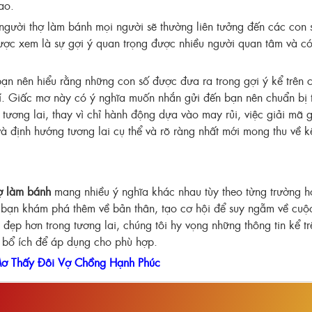
cao.
gười thợ làm bánh mọi người sẽ thường liên tưởng đến các con 
ợc xem là sự gợi ý quan trọng được nhiều người quan tâm và c
bạn nên hiểu rằng những con số được đưa ra trong gợi ý kể trên c
rí. Giấc mơ này có ý nghĩa muốn nhắn gửi đến bạn nên chuẩn bị t
 tương lai, thay vì chỉ hành động dựa vào may rủi, việc giải mã 
và định hướng tương lai cụ thể và rõ ràng nhất mới mong thu về 
ợ làm bánh
mang nhiều ý nghĩa khác nhau tùy theo từng trường hợ
 bạn khám phá thêm về bản thân, tạo cơ hội để suy ngẫm về cuộ
 đẹp hơn trong tương lai, chúng tôi hy vọng những thông tin kể t
 bổ ích để áp dụng cho phù hợp.
ơ Thấy Đôi Vợ Chồng Hạnh Phúc