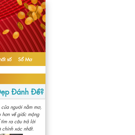
hốt số
Sổ Mơ
Đẹp Đánh Đề?
éo của người nằm mơ,
u hơn về giấc mộng
tìm ra câu trả lời
 chính xác nhất.