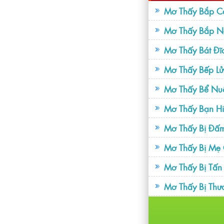
Mơ Thấy Bắp Cải
Mơ Thấy Bắp N
Mơ Thấy Bát Đĩ
Mơ Thấy Bếp Lử
Mơ Thấy Bể Nuô
Mơ Thấy Bạn Hi
Mơ Thấy Bị Đấ
Mơ Thấy Bị Mẹ 
Mơ Thấy Bị Tấ
Mơ Thấy Bị Thư