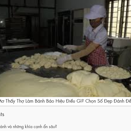
ơ Thấy Thợ Làm Bánh Báo Hiệu Điều Gì? Chọn Số Đẹp Đánh Đ
ts
bánh và những khía cạnh ẩn sâu?