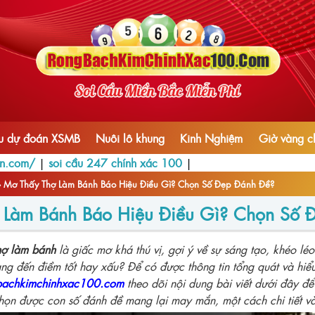
ầu dự đoán XSMB
Nuôi lô khung
Kinh Nghiệm
Giờ vàng c
vn.com/
|
soi cầu 247 chính xác 100
|
›
Mơ Thấy Thợ Làm Bánh Báo Hiệu Điều Gì? Chọn Số Đẹp Đánh Đề?
 Làm Bánh Báo Hiệu Điều Gì? Chọn Số 
hợ làm bánh
là giấc mơ khá thú vị, gợi ý về sự sáng tạo, khéo l
ng đến điềm tốt hay xấu? Để có được thông tin tổng quát và hiể
bachkimchinhxac100.com
theo dõi nội dung bài viết dưới đây để 
ọn được con số đánh đề mang lại may mắn, một cách chi tiết và