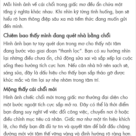
Mỗi hình ảnh về cái chổi trong giấc mơ đều ẩn chứa một
tầng ý nghĩa khác nhau. Khi nhìn kỹ từng tình huống, bạn sẽ
hiểu rõ hơn thông điệp sâu xa mà tiềm thức đang muốn gửi
đến mình.
Chiêm bao thấy mình đang quét nhà bằng chổi
Hình ảnh bạn tự tay quét dọn trong mơ cho thấy nội tâm
đang bước vào giai đoạn “thanh lọc”. Bạn có xu hướng nhìn
lại những điều chưa ổn, chủ động sửa sai và sắp xếp lại cuộc
sống theo hướng tích cực hơn. Nếu căn nhà trở nên sạch sẽ,
sáng sủa, đây là dấu hiệu cho thấy bạn sắp tháo gỡ được
khúc mắc và tìm lại sự nhẹ nhõm trong tâm trí.
Mộng thấy cái chổi mới
Hình ảnh chiếc chổi mới trong giấc mơ thường đại diện cho
một bước ngoặt tích cực sắp mở ra. Đây có thể là thời điểm
bạn đang suy nghĩ về việc đổi công việc, chuyển nơi ở hoặc
điều chỉnh mục tiêu cá nhân. Giấc mơ như một tín hiệu khích
lệ, cho thấy bạn đã đủ tự tin và quyết tâm để bắt đầu chặng
đường mới với tâm thế vững vàng và định hướng rõ ràng hơn.