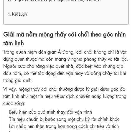
Kết Luận
Giải mã nằm mộng thấy cái chổi theo góc nhìn
tâm linh
Trong quan niệm dân gian Á Đông, cái chổi không chỉ là vật
dụng quen thuộc mà còn mang ý nghĩa phong thủy và tài lộc.
Người xưa cho rằng việc quét nhà, đặc biệt vào những dịp
đầu năm, có thể tác động đến vận may và dòng chảy tài khí
trong gia đình.
Vì vậy, mộng thấy cái chổi thường được lý giải dưới góc độ
tâm linh như một tín hiệu về sự dịch chuyển năng lượng trong
cuộc sống:
Biểu hiện của quá trình thay đổi vận trình
Tín hiệu chuẩn bị bước sang một chu kỳ tài chính khác
Lời nhắc nên thận trọng hơn trong cách chi tiêu và tích