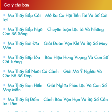
Gợi ý cho bạn
Mơ Thấy Bắp Cải – Mở Ra Cơ Hội Tiền Tài Và Số Cát
Lợi
Mơ Thấy Bắp Ngô – Chuyên Luận Lộc Lá Và Những
Con Số Sáng
Mơ Thấy Bát Đĩa – Giải Đoán Vận Khí Và Bộ Số May
Mắn
Mơ Thấy Bếp Lửa – Báo Hiệu Hưng Vượng Và Con Số
Cát Tường
Mơ Thấy Bể Nuôi Cá Cảnh – Giải Mã Ý Nghĩa Và
Các Bộ Số Đẹp
Mơ Thấy Bạn Hiền – Giải Nghĩa Phúc Lộc Và Con Số
May Mắn
Mơ Thấy Bị Đấm – Cảnh Báo Vận Hạn Và Bộ Số Cần
Lưu Tâm