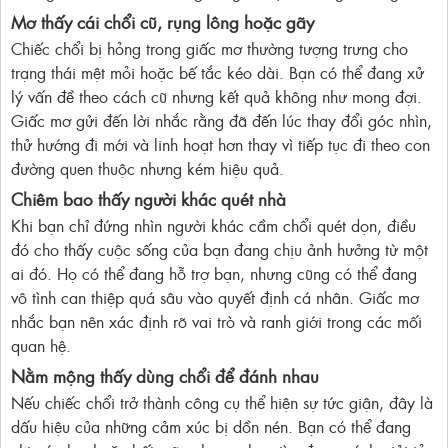
Mơ thấy cái chổi cũ, rụng lông hoặc gãy
Chiếc chổi bị hỏng trong giấc mơ thường tượng trưng cho
trạng thái mệt mỏi hoặc bế tắc kéo dài. Bạn có thể đang xử
lý vấn đề theo cách cũ nhưng kết quả không như mong đợi.
Giấc mơ gửi đến lời nhắc rằng đã đến lúc thay đổi góc nhìn,
thử hướng đi mới và linh hoạt hơn thay vì tiếp tục đi theo con
đường quen thuộc nhưng kém hiệu quả.
Chiêm bao thấy người khác quét nhà
Khi bạn chỉ đứng nhìn người khác cầm chổi quét dọn, điều
đó cho thấy cuộc sống của bạn đang chịu ảnh hưởng từ một
ai đó. Họ có thể đang hỗ trợ bạn, nhưng cũng có thể đang
vô tình can thiệp quá sâu vào quyết định cá nhân. Giấc mơ
nhắc bạn nên xác định rõ vai trò và ranh giới trong các mối
quan hệ.
Nằm mộng thấy dùng chổi để đánh nhau
Nếu chiếc chổi trở thành công cụ thể hiện sự tức giận, đây là
dấu hiệu của những cảm xúc bị dồn nén. Bạn có thể đang