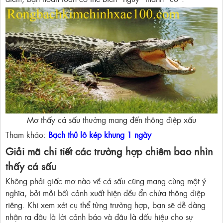
Mơ thấy cá sấu thường mang đến thông điệp xấu
Tham khảo:
Bạch thủ lô kép khung 1 ngày
Giải mã chi tiết các trường hợp chiêm bao nhìn
thấy cá sấu
Không phải giấc mơ nào về cá sấu cũng mang cùng một ý
nghĩa, bởi mỗi bối cảnh xuất hiện đều ẩn chứa thông điệp
riêng. Khi xem xét cụ thể từng trường hợp, bạn sẽ dễ dàng
nhận ra đâu là lời cảnh báo và đâu là dấu hiệu cho sự