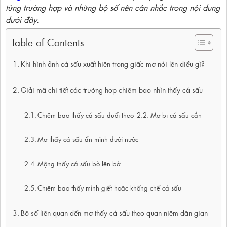
từng trường hợp và những bộ số nên cân nhắc trong nội dung
dưới đây.
Table of Contents
Khi hình ảnh cá sấu xuất hiện trong giấc mơ nói lên điều gì?
Giải mã chi tiết các trường hợp chiêm bao nhìn thấy cá sấu
Chiêm bao thấy cá sấu đuổi theo
Mơ bị cá sấu cắn
Mơ thấy cá sấu ẩn mình dưới nước
Mộng thấy cá sấu bò lên bờ
Chiêm bao thấy mình giết hoặc khống chế cá sấu
Bộ số liên quan đến mơ thấy cá sấu theo quan niệm dân gian