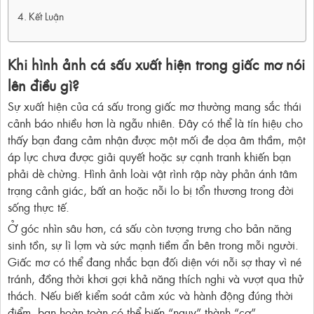
Kết Luận
Khi hình ảnh cá sấu xuất hiện trong giấc mơ nói
lên điều gì?
Sự xuất hiện của cá sấu trong giấc mơ thường mang sắc thái
cảnh báo nhiều hơn là ngẫu nhiên. Đây có thể là tín hiệu cho
thấy bạn đang cảm nhận được một mối đe dọa âm thầm, một
áp lực chưa được giải quyết hoặc sự cạnh tranh khiến bạn
phải dè chừng. Hình ảnh loài vật rình rập này phản ánh tâm
trạng cảnh giác, bất an hoặc nỗi lo bị tổn thương trong đời
sống thực tế.
Ở góc nhìn sâu hơn, cá sấu còn tượng trưng cho bản năng
sinh tồn, sự lì lợm và sức mạnh tiềm ẩn bên trong mỗi người.
Giấc mơ có thể đang nhắc bạn đối diện với nỗi sợ thay vì né
tránh, đồng thời khơi gợi khả năng thích nghi và vượt qua thử
thách. Nếu biết kiểm soát cảm xúc và hành động đúng thời
điểm, bạn hoàn toàn có thể biến “nguy” thành “cơ”.