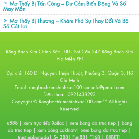
Mơ Thấy Bị Tấn Công – Dự Cảm Biến Động Và Số
May Mắn
Mơ Thấy Bị Thương – Khám Phá Sự Thay Đổi Và Bộ
Số Cát Lợi
Rồng Bạch Kim Chính Xác 100 - Soi Cầu 247 Rồng Bạch Kim
Vip Miễn Phí
Địa chỉ: 160 Đ. Nguyễn Thiện Thuật, Phường 3, Quận 3, Hồ
Chí Minh
Email: rongbachkimchinhxac100.cominfo@gmail.com
Điện thoại: 0921438293
Copyright © Rongbachkimchinhxac100.com™ All Rights
Reserved
u888
|
xem trực tiếp Xoilac
|
xem bong da truc tiep
|
bong
da truc tiep
|
xem bóng cakhiatv
|
xem bong da truc tiep
|
tructiepbongda
|
Sv 388
|
Fun88
|
F168
|
8XBET
|