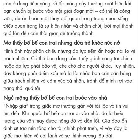
còn ở dạng tiềm năng. Giấc mộng này thường xuất hiện khi
bạn chuẩn bị bước vào một giai đoạn mới – có thể là công
việc, dự án hoặc một thay đổi quan trọng trong cuộc sống.
Điều quan trọng là sự kiên nhẫn và chăm chút, bởi mọi thành
quả lớn đều cần thời gian để trưởng thành.
Mơ thấy bố bế con trai nhưng đứa trẻ khóc nức nở
Hình ảnh này phản chiếu những áp lực tiềm ẩn hoặc nỗi lo về
trách nhiệm. Có thể bạn đang cảm thấy gánh nặng tài chính
hoặc áp lực phải bảo vệ, che chở cho người khác. Tuy nhiên,
đây không phải điềm xấu mà là lời nhắc bạn cần cân bằng
giữa trách nhiệm và cảm xúc cá nhân, tránh để mình rơi vào
trạng thái quá tải.
Ngủ mộng thấy bố bế con trai bước vào nhà
“Nhập gia” trong giấc mơ thường gắn với tài lộc và tin vui
tìm đến. Khi người bố bế con trai đi vào nhà, đó là biểu
tượng của vận may được nâng đỡ và dẫn lối. Gia đạo ổn
định sẽ tạo nền tảng cho tài chính phát triển, vì vậy đây là
giấc mơ thiên về cát lành và sự thịnh vượng lâu dài.