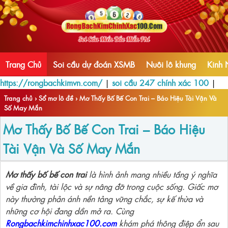
Trang Chủ
Soi cầu dự đoán XSMB
Nuôi lô khung
Kinh 
https://rongbachkimvn.com/
|
soi cầu 247 chính xác 100
|
Trang chủ
›
Sổ mơ lô đề
›
Mơ Thấy Bố Bế Con Trai – Báo Hiệu Tài Vận Và
Số May Mắn
Mơ Thấy Bố Bế Con Trai – Báo Hiệu
Tài Vận Và Số May Mắn
Mơ thấy bố bế con trai
là hình ảnh mang nhiều tầng ý nghĩa
về gia đình, tài lộc và sự nâng đỡ trong cuộc sống. Giấc mơ
này thường phản ánh nền tảng vững chắc, sự kế thừa và
những cơ hội đang dần mở ra. Cùng
Rongbachkimchinhxac100.com
khám phá thông điệp ẩn sau