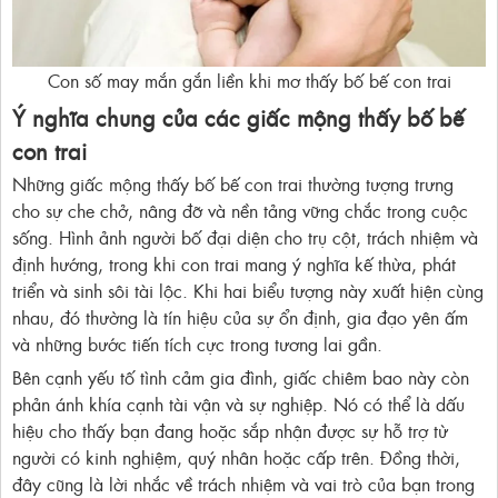
Con số may mắn gắn liền khi mơ thấy bố bế con trai
Ý nghĩa chung của các giấc mộng thấy bố bế
con trai
Những giấc mộng thấy bố bế con trai thường tượng trưng
cho sự che chở, nâng đỡ và nền tảng vững chắc trong cuộc
sống. Hình ảnh người bố đại diện cho trụ cột, trách nhiệm và
định hướng, trong khi con trai mang ý nghĩa kế thừa, phát
triển và sinh sôi tài lộc. Khi hai biểu tượng này xuất hiện cùng
nhau, đó thường là tín hiệu của sự ổn định, gia đạo yên ấm
và những bước tiến tích cực trong tương lai gần.
Bên cạnh yếu tố tình cảm gia đình, giấc chiêm bao này còn
phản ánh khía cạnh tài vận và sự nghiệp. Nó có thể là dấu
hiệu cho thấy bạn đang hoặc sắp nhận được sự hỗ trợ từ
người có kinh nghiệm, quý nhân hoặc cấp trên. Đồng thời,
đây cũng là lời nhắc về trách nhiệm và vai trò của bạn trong