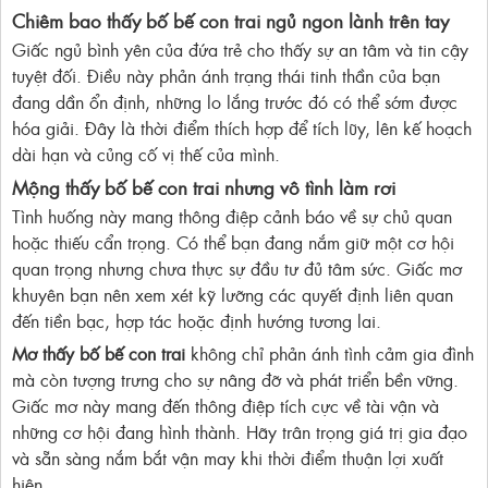
Chiêm bao thấy bố bế con trai ngủ ngon lành trên tay
Giấc ngủ bình yên của đứa trẻ cho thấy sự an tâm và tin cậy
tuyệt đối. Điều này phản ánh trạng thái tinh thần của bạn
đang dần ổn định, những lo lắng trước đó có thể sớm được
hóa giải. Đây là thời điểm thích hợp để tích lũy, lên kế hoạch
dài hạn và củng cố vị thế của mình.
Mộng thấy bố bế con trai nhưng vô tình làm rơi
Tình huống này mang thông điệp cảnh báo về sự chủ quan
hoặc thiếu cẩn trọng. Có thể bạn đang nắm giữ một cơ hội
quan trọng nhưng chưa thực sự đầu tư đủ tâm sức. Giấc mơ
khuyên bạn nên xem xét kỹ lưỡng các quyết định liên quan
đến tiền bạc, hợp tác hoặc định hướng tương lai.
Mơ thấy bố bế con trai
không chỉ phản ánh tình cảm gia đình
mà còn tượng trưng cho sự nâng đỡ và phát triển bền vững.
Giấc mơ này mang đến thông điệp tích cực về tài vận và
những cơ hội đang hình thành. Hãy trân trọng giá trị gia đạo
và sẵn sàng nắm bắt vận may khi thời điểm thuận lợi xuất
hiện.