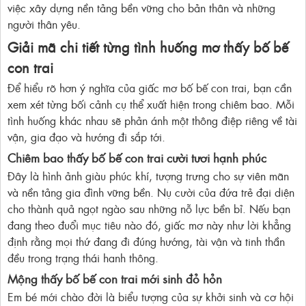
việc xây dựng nền tảng bền vững cho bản thân và những
người thân yêu.
Giải mã chi tiết từng tình huống mơ thấy bố bế
con trai
Để hiểu rõ hơn ý nghĩa của giấc mơ bố bế con trai, bạn cần
xem xét từng bối cảnh cụ thể xuất hiện trong chiêm bao. Mỗi
tình huống khác nhau sẽ phản ánh một thông điệp riêng về tài
vận, gia đạo và hướng đi sắp tới.
Chiêm bao thấy bố bế con trai cười tươi hạnh phúc
Đây là hình ảnh giàu phúc khí, tượng trưng cho sự viên mãn
và nền tảng gia đình vững bền. Nụ cười của đứa trẻ đại diện
cho thành quả ngọt ngào sau những nỗ lực bền bỉ. Nếu bạn
đang theo đuổi mục tiêu nào đó, giấc mơ này như lời khẳng
định rằng mọi thứ đang đi đúng hướng, tài vận và tinh thần
đều trong trạng thái hanh thông.
Mộng thấy bố bế con trai mới sinh đỏ hỏn
Em bé mới chào đời là biểu tượng của sự khởi sinh và cơ hội