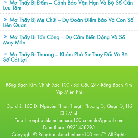
Mơ Thấy Bị Đấm – Cảnh Báo Vận Hạn Và Bộ Số Cần
Lưu Tâm
Mơ Thấy Bị Mẹ Chửi – Dự Đoán Điềm Báo Và Con Số
Liên Quan
Mơ Thấy Bị Tấn Công – Dự Cảm Biến Động Và Số
May Mắn
Mơ Thấy Bị Thương – Khám Phá Sự Thay Đổi Và Bộ
Số Cát Lợi
Rồng Bạch Kim Chính Xác 100 - Soi Cầu 247 Rồng Bạch Kim
Vip Miễn Phí
Địa chỉ: 160 Đ. Nguyễn Thiện Thuật, Phường 3, Quận 3, Hồ
Chí Minh
Email: rongbachkimchinhxac100.cominfo@gmail.com
Điện thoại: 0921438293
Copyright © Rongbachkimchinhxac100.com™ All Rights