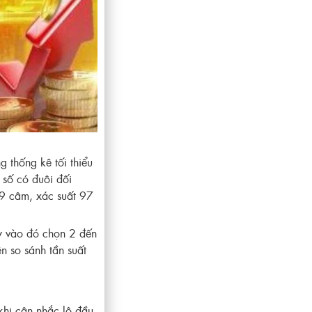
g thống kê tối thiểu
 số có đuôi đối
 9 câm, xác suất 97
ay vào đó chọn 2 đến
n so sánh tần suất
khi cân nhắc lô đầu