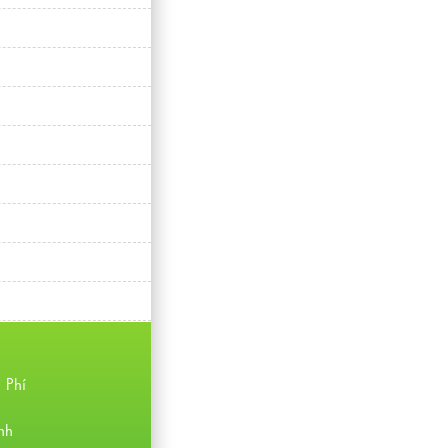
 Phí
nh