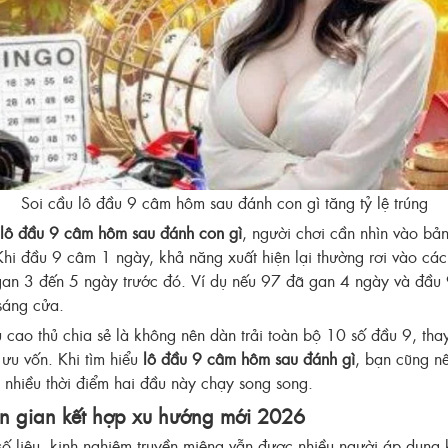
Soi cầu lô đầu 9 câm hôm sau đánh con gì tăng tỷ lệ trúng
lô đầu 9 câm hôm sau đánh con gì
, người chơi cần nhìn vào bản
hi đầu 9 câm 1 ngày, khả năng xuất hiện lại thường rơi vào các
gan 3 đến 5 ngày trước đó. Ví dụ nếu 97 đã gan 4 ngày và đầu
sáng cửa.
cao thủ chia sẻ là không nên dàn trải toàn bộ 10 số đầu 9, th
 ưu vốn. Khi tìm hiểu
lô đầu 9 câm hôm sau đánh gì
, bạn cũng nê
 nhiều thời điểm hai đầu này chạy song song.
n gian kết hợp xu hướng mới 2026
số liệu, kinh nghiệm truyền miệng vẫn được nhiều người áp dụng 