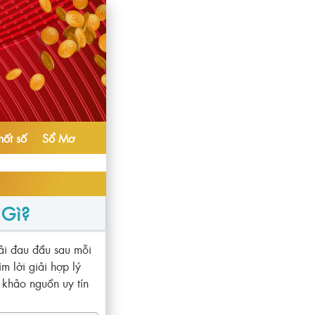
hốt số
Sổ Mơ
 Gì?
hải đau đầu sau mỗi
m lời giải hợp lý
 khảo nguồn uy tín