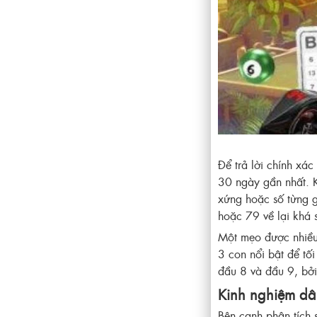
Để trả lời chính xác
30 ngày gần nhất. K
xứng hoặc số từng 
hoặc 79 về lại khá 
Một mẹo được nhiều 
3 con nổi bật để tối
đầu 8 và đầu 9, bởi
Kinh nghiệm dâ
Bên cạnh phân tích 