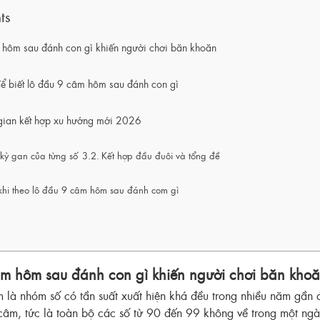
ts
 hôm sau đánh con gì khiến người chơi băn khoăn
 để biết lô đầu 9 câm hôm sau đánh con gì
gian kết hợp xu hướng mới 2026
 kỳ gan của từng số
Kết hợp đầu đuôi và tổng đề
khi theo lô đầu 9 câm hôm sau đánh com gì
âm hôm sau đánh con gì khiến người chơi băn kho
là nhóm số có tần suất xuất hiện khá đều trong nhiều năm gần đ
g câm, tức là toàn bộ các số từ 90 đến 99 không về trong một ngà