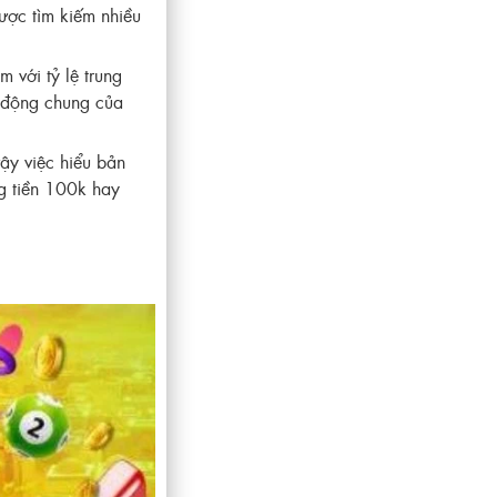
ược tìm kiếm nhiều
 với tỷ lệ trung
 động chung của
ậy việc hiểu bản
ng tiền 100k hay