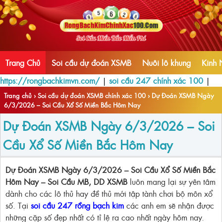
Trang Chủ
Soi cầu dự đoán XSMB
Nuôi lô khung
Kinh 
https://rongbachkimvn.com/
|
soi cầu 247 chính xác 100
|
Trang chủ
›
Soi cầu dự đoán XSMB chính xác 100
›
Dự Đoán XSMB Ngày
6/3/2026 – Soi Cầu Xổ Số Miền Bắc Hôm Nay
Dự Đoán XSMB Ngày 6/3/2026 – Soi
Cầu Xổ Số Miền Bắc Hôm Nay
Dự Đoán XSMB Ngày 6/3/2026 – Soi Cầu Xổ Số Miền Bắc
Hôm Nay – Soi Cầu MB, DD XSMB
luôn mang lại sự yên tâm
dành cho các lô thủ hay đề thủ mới tập tành chơi bộ môn xổ
số. Tại
soi cầu 247 rồng bạch kim
các anh em sẽ nhận được
những cặp số đẹp nhất có tỉ lệ ra cao nhất ngày hôm nay.