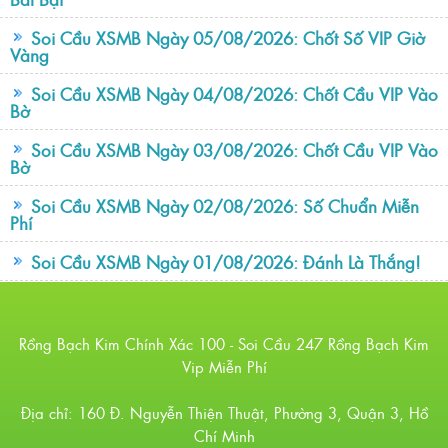
Soi Cầu XSMB Ngày 05/08/2026: Chốt Số VIP Giờ
Vàng
Soi Cầu XSMB Ngày 04/08/2026: Chốt Cầu VIP Vào
Bờ
Soi Cầu XSMB Ngày 03/08/2026: Chốt Cầu VIP Vào
Bờ
Soi Cầu XSMB Ngày 02/08/2026: Số Chuẩn Miễn
Phí
Soi Cầu XSMB Ngày 01/08/2026: Đánh Là Thắng!
Rồng Bạch Kim Chính Xác 100 - Soi Cầu 247 Rồng Bạch Kim
Vip Miễn Phí
Địa chỉ: 160 Đ. Nguyễn Thiện Thuật, Phường 3, Quận 3, Hồ
Chí Minh