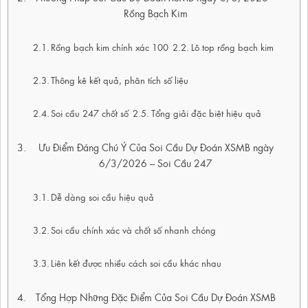
Rồng Bạch Kim
Rồng bạch kim chính xác 100
Lô top rồng bạch kim
Thông kê kết quả, phân tích số liệu
Soi cầu 247 chốt số
Tổng giải đặc biệt hiệu quả
Ưu Điểm Đáng Chú Ý Của Soi Cầu Dự Đoán XSMB ngày
6/3/2026 – Soi Cầu 247
Dễ dàng soi cầu hiệu quả
Soi cầu chính xác và chốt số nhanh chóng
Liên kết được nhiều cách soi cầu khác nhau
Tổng Hợp Những Đặc Điểm Của Soi Cầu Dự Đoán XSMB