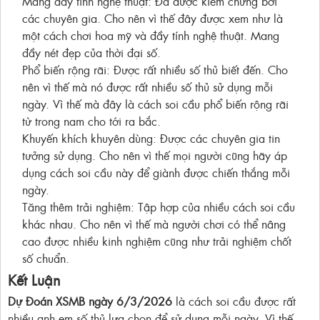
Mang đầy tính nghệ thuật
: Đã được kiểm chứng bởi
các chuyên gia. Cho nên vì thế đây được xem như là
một cách chơi hoa mỹ và đầy tính nghệ thuật. Mang
đầy nét đẹp của thời đại số.
Phổ biến rộng rãi
: Được rất nhiều số thủ biết đến. Cho
nên vì thế mà nó được rất nhiều số thủ sử dụng mỗi
ngày. Vì thế mà đây là cách soi cầu phổ biến rộng rãi
từ trong nam cho tới ra bắc.
Khuyến khích khuyên dùng
: Được các chuyên gia tin
tưởng sử dụng. Cho nên vì thế mọi người cũng hãy áp
dụng cách soi cầu này để giành được chiến thắng mỗi
ngày.
Tăng thêm trải nghiệm
: Tập hợp của nhiều cách soi cầu
khác nhau. Cho nên vì thế mà người chơi có thể nâng
cao được nhiều kinh nghiệm cũng như trải nghiệm chốt
số chuẩn.
Kết Luận
Dự Đoán XSMB ngày 6/3/2026
là cách soi cầu được rất
nhiều anh em số thủ lựa chọn để sử dụng mỗi ngày. Vì thế