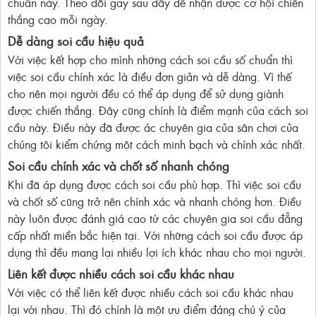
chuẩn này. Theo dõi gay sau đây để nhận được cơ hội chiến
thắng cao mỗi ngày.
Dễ dàng soi cầu hiệu quả
Với việc kết hợp cho mình những cách soi cầu số chuẩn thì
việc soi cầu chính xác là điều đơn giản và dễ dàng. Vì thế
cho nên mọi người đều có thể áp dụng để sử dụng giành
được chiến thắng. Đây cũng chính là điểm mạnh của cách soi
cầu này. Điều này đã được ác chuyên gia của sân chơi của
chúng tôi kiểm chứng một cách minh bạch và chính xác nhất.
Soi cầu chính xác và chốt số nhanh chóng
Khi đã áp dụng được cách soi cầu phù hợp. Thì việc soi cầu
và chốt số cũng trở nên chính xác và nhanh chóng hơn. Điều
này luôn được đánh giá cao từ các chuyên gia soi cầu đẳng
cấp nhất miền bắc hiện tại. Với những cách soi cầu được áp
dụng thì đều mang lại nhiều lợi ích khác nhau cho mọi người.
Liên kết được nhiều cách soi cầu khác nhau
Với việc có thể liên kết được nhiều cách soi cầu khác nhau
lại với nhau. Thì đó chính là một ưu điểm đáng chú ý của