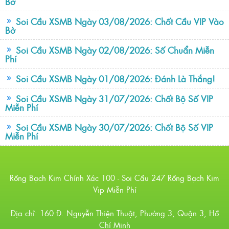
Bờ
Soi Cầu XSMB Ngày 03/08/2026: Chốt Cầu VIP Vào
Bờ
Soi Cầu XSMB Ngày 02/08/2026: Số Chuẩn Miễn
Phí
Soi Cầu XSMB Ngày 01/08/2026: Đánh Là Thắng!
Soi Cầu XSMB Ngày 31/07/2026: Chốt Bộ Số VIP
Miễn Phí
Soi Cầu XSMB Ngày 30/07/2026: Chốt Bộ Số VIP
Miễn Phí
Rồng Bạch Kim Chính Xác 100 - Soi Cầu 247 Rồng Bạch Kim
Vip Miễn Phí
Địa chỉ: 160 Đ. Nguyễn Thiện Thuật, Phường 3, Quận 3, Hồ
Chí Minh