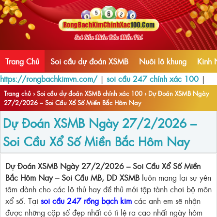
Trang Chủ
Soi cầu dự đoán XSMB
Nuôi lô khung
Kinh 
https://rongbachkimvn.com/
|
soi cầu 247 chính xác 100
|
Trang chủ
›
Soi cầu dự đoán XSMB chính xác 100
›
Dự Đoán XSMB Ngày
27/2/2026 – Soi Cầu Xổ Số Miền Bắc Hôm Nay
Dự Đoán XSMB Ngày 27/2/2026 –
Soi Cầu Xổ Số Miền Bắc Hôm Nay
Dự Đoán XSMB Ngày 27/2/2026 – Soi Cầu Xổ Số Miền
Bắc Hôm Nay – Soi Cầu MB, DD XSMB
luôn mang lại sự yên
tâm dành cho các lô thủ hay đề thủ mới tập tành chơi bộ môn
xổ số. Tại
soi cầu 247 rồng bạch kim
các anh em sẽ nhận
được những cặp số đẹp nhất có tỉ lệ ra cao nhất ngày hôm