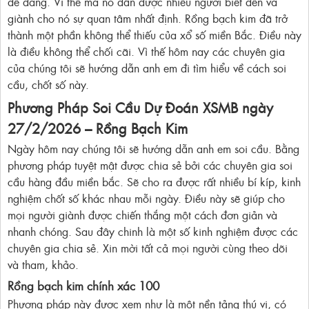
dễ dàng. Vì thế mà nó dần được nhiều người biết đến và
giành cho nó sự quan tâm nhất định. Rồng bạch kim đã trở
thành một phần không thể thiếu của xổ số miền Bắc. Điều này
là điều không thể chối cãi. Vì thế hôm nay các chuyên gia
của chúng tôi sẽ hướng dẫn anh em đi tìm hiểu về cách soi
cầu, chốt số này.
Phương Pháp Soi Cầu Dự Đoán XSMB ngày
27/2/2026 – Rồng Bạch Kim
Ngày hôm nay
chúng tôi sẽ hướng dẫn anh em soi cầu. Bằng
phương pháp tuyệt mật được chia sẻ bởi các chuyên gia soi
cầu hàng đầu miền bắc. Sẽ cho ra được rất nhiều bí kíp, kinh
nghiệm chốt số khác nhau mỗi ngày. Điều này sẽ giúp cho
mọi người giành được chiến thắng một cách đơn giản và
nhanh chóng. Sau đây chinh là một số kinh nghiệm được các
chuyên gia chia sẻ. Xin mời tất cả mọi người cùng theo dõi
và tham, khảo.
Rồng bạch kim chính xác 100
Phương pháp này được xem như là một nền tảng thú vị, có