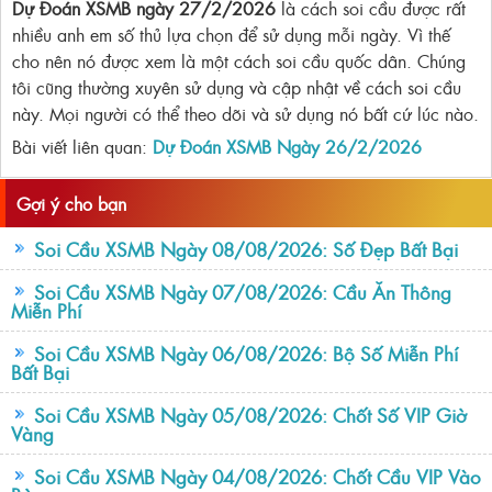
Dự Đoán XSMB ngày 27/2/2026
là cách soi cầu được rất
nhiều anh em số thủ lựa chọn để sử dụng mỗi ngày. Vì thế
cho nên nó được xem là một cách soi cầu quốc dân. Chúng
tôi cũng thường xuyên sử dụng và cập nhật về cách soi cầu
này. Mọi người có thể theo dõi và sử dụng nó bất cứ lúc nào.
Bài viết liên quan:
Dự Đoán XSMB Ngày 26/2/2026
Gợi ý cho bạn
Soi Cầu XSMB Ngày 08/08/2026: Số Đẹp Bất Bại
Soi Cầu XSMB Ngày 07/08/2026: Cầu Ăn Thông
Miễn Phí
Soi Cầu XSMB Ngày 06/08/2026: Bộ Số Miễn Phí
Bất Bại
Soi Cầu XSMB Ngày 05/08/2026: Chốt Số VIP Giờ
Vàng
Soi Cầu XSMB Ngày 04/08/2026: Chốt Cầu VIP Vào