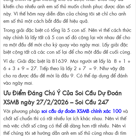
khiến cho nhiều anh em số thủ muốn chinh phục được dàn số
này. Vì thế hôm nay diễn đàn của chúng tôi sẽ chỉ cho anh
em số thủ một cách bắt đầu đề hiệu quả.
Trong giải đặc biệt có tổng là 5 con số. Nên vì thế cách thức
này chính là lấy tất cả 5 con số đó cộng lại với nhau để cho
ra một đầu đề mới cho kỳ quay vào ngày mai. Lấy giải đặc
biệt cộng tất cả các con số lại để cho một đầu đề cuối cùng.
Ví dụ
: Giải đặc biệt là 81639. Mọi người sẽ lấy là 8 + 1 +
6 + 3 + 9 = 27. Tiếp theo là lấy 2 + 7 = 9. Như vậy đã
cho ra được đầu đề mới là đầu 9. Có thể áp dụng để đánh
vào ngày mai.
Ưu Điểm Đáng Chú Ý Của Soi Cầu Dự Đoán
XSMB ngày 27/2/2026 – Soi Cầu 247
Với phương pháp
soi cầu dự đoán XSMB chính xác 100
và
chốt số chuẩn thì có rất nhiều lợi ích khác nhau. Nên vì thế
mà việc chốt số cũng có thể dễ dàng hơn rất nhiều. Nên vì
thế chúng tôi sẽ hướng dẫn anh em số thủ cùng nhau đi tìm